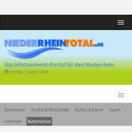
Toggl
naviga
Das Infotainment-Portal für den Niederrhein.
Freitag, 7 August 2026
Toggl
naviga
Panorama
Politik & Wirtschaft
Kultur & Event
Sport
Lifestyle
Automotive