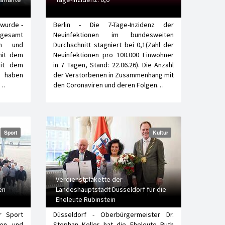
 wurde -
Berlin - Die 7-Tage-Inzidenz der
sgesamt
Neuinfektionen im bundesweiten
nen und
Durchschnitt stagniert bei 0,1(Zahl der
mit dem
Neuinfektionen pro 100.000 Einwohner
eit dem
in 7 Tagen, Stand: 22.06.26). Die Anzahl
e haben
der Verstorbenen in Zusammenhang mit
g…
den Coronaviren und deren Folgen…
Sport
Kultur
Verdienstplakette der
en
Landeshauptstadt Düsseldorf für die
Eheleute Rubinstein
r Sport
Düsseldorf - Oberbürgermeister Dr.
hen und
Stephan Keller hat die Eheleute Ruth