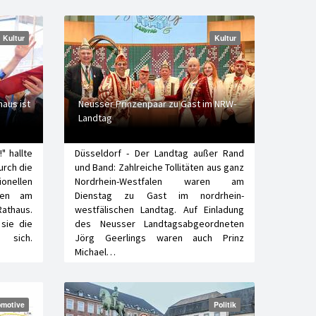
Kultur
Kultur
haus ist
Neusser Prinzenpaar zu Gast im NRW-
Landtag
" hallte
Düsseldorf - Der Landtag außer Rand
urch die
und Band: Zahlreiche Tollitäten aus ganz
onellen
Nordrhein-Westfalen waren am
nen am
Dienstag zu Gast im nordrhein-
Rathaus.
westfälischen Landtag. Auf Einladung
 sie die
des Neusser Landtagsabgeordneten
sich.
Jörg Geerlings waren auch Prinz
Michael…
motive
Politik