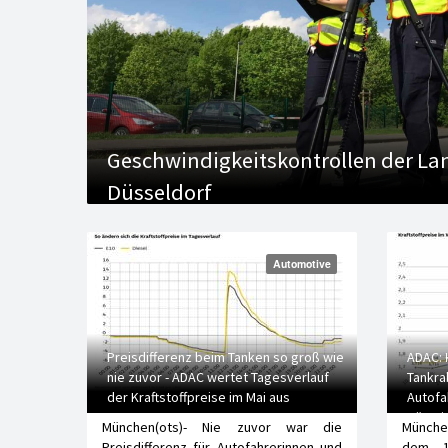
Geschwindigkeitskontrollen der L
Düsseldorf
Automotive
Preisdifferenz beim Tanken so groß wie
ADAC: 
nie zuvor - ADAC wertet Tagesverlauf
Tankra
der Kraftstoffpreise im Mai aus
Autofa
günsti
München(ots)- Nie zuvor war die
München
Preisdifferenz für Autofahrerinnen und
dem 1