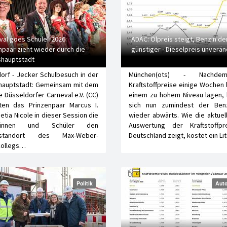
val goes Schule" 2026:
ADAC: Ölpreis steigt, Benzin d
npaar zieht wieder durch die
günstiger - Dieselpreis unverän
hauptstadt
orf - Jecker Schulbesuch in der
München(ots) - Nachd
hauptstadt: Gemeinsam mit dem
Kraftstoffpreise einige Wochen 
 Düsseldorfer Carneval e.V. (CC)
einem zu hohem Niveau lagen,
ten das Prinzenpaar Marcus I.
sich nun zumindest der Benz
etia Nicole in dieser Session die
wieder abwärts. Wie die aktue
erinnen und Schüler den
Auswertung der Kraftstoffpr
lstandort des Max-Weber-
Deutschland zeigt, kostet ein Li
kollegs…
Politik
Auto