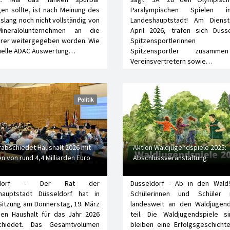
igen sollte, ist nach Meinung des
Paralympischen Spielen 
slang noch nicht vollständig von
Landeshauptstadt! Am Dienst
ineralölunternehmen an die
April 2026, trafen sich Düsse
hrer weitergegeben worden. Wie
Spitzensportlerinne
tuelle ADAC Auswertung…
Spitzensportler zusamm
Vereinsvertretern sowie…
Politik
rabschiedet Haushalt 2026 mit
Aktion Waldjugendspiele 2025:
n von rund 4,4 Milliarden Euro
Abschlussveranstaltung
eldorf - Der Rat der
Düsseldorf - Ab in den Wald!
hauptstadt Düsseldorf hat in
Schülerinnen und Schüler 
Sitzung am Donnerstag, 19. März
landesweit an den Waldjugend
den Haushalt für das Jahr 2026
teil. Die Waldjugendspiele s
chiedet. Das Gesamtvolumen
bleiben eine Erfolgsgeschicht