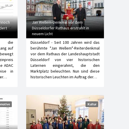
ennoch
Jan Wellem-Denkmal vor dem
dert
Düsseldorfer Rathaus erstrahlt in
neuem Licht
em die
Düsseldorf - Seit 100 Jahren wird das
lang auf
berühmte "Jan Wellem"-Reiterdenkmal
 bewegt
vor dem Rathaus der Landeshauptstadt
inpreis
Düsseldorf von vier historischen
lle ADAC
Laternen eingerahmt, die den
eise in
Marktplatz beleuchten. Nun sind diese
ter…
historischen Leuchten im Auftrag der…
motive
Kultur