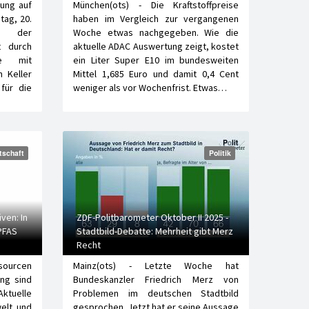
mung auf
München(ots) - Die Kraftstoffpreise
tag, 20.
haben im Vergleich zur vergangenen
e der
Woche etwas nachgegeben. Wie die
t durch
aktuelle ADAC Auswertung zeigt, kostet
ie mit
ein Liter Super E10 im bundesweiten
 Keller
Mittel 1,685 Euro und damit 0,4 Cent
 für die
weniger als vor Wochenfrist. Etwas…
tschaft
Politik
ven: In
ZDF-Politbarometer Oktober II 2025 -
PFAS
Stadtbild-Debatte: Mehrheit gibt Merz
Recht
ssourcen
Mainz(ots) - Letzte Woche hat
ng sind
Bundeskanzler Friedrich Merz von
tuelle
Problemen im deutschen Stadtbild
elt und
gesprochen. Jetzt hat er seine Aussage