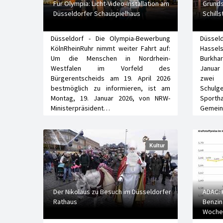
Für Olympia: Licht-Video-Installation am
Grunds
Düsseldorfer Schauspielhaus
Schill
Düsseldorf - Die Olympia-Bewerbung
Düsseld
KölnRheinRuhr nimmt weiter Fahrt auf:
Hassels
Um die Menschen in Nordrhein-
Burkhar
Westfalen im Vorfeld des
Januar 
Bürgerentscheids am 19. April 2026
zwei 
bestmöglich zu informieren, ist am
Schulg
Montag, 19. Januar 2026, von NRW-
Spo
Ministerpräsident…
Gemein
Kultur
Der Nikolaus zu Besuch im Düsseldorfer
ADAC: K
Rathaus
Benzin
Wochen