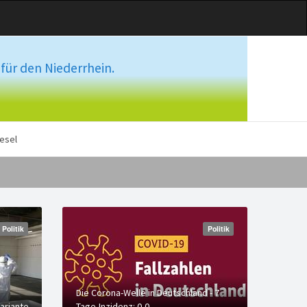
für den Niederrhein.
esel
Politik
Politik
Die Corona-Welle in Deutschland - 7
ariante
Tage-Inzidenz: 0,0