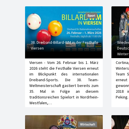
Sport
38. Dreiband-Billard-WM in der Festhalle
Wieder
Viersen
Deutsc
Winter
Viersen - Vom 26. Februar bis 1. März
Cortin
2026 steht die Festhalle Viersen erneut
Winters
im Blickpunkt des internationalen
Team S
Dreiband-Sports. Die 38. Team-
erneut
Weltmeisterschaft gastiert bereits zum
gewonn
35. Mal in Folge an diesem
2018 
traditionsreichen Spielort in Nordrhein-
Peking.
Westfalen,…
Wirtschaft