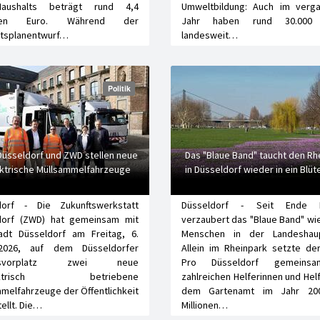
aushalts beträgt rund 4,4
Umweltbildung: Auch im verg
arden Euro. Während der
Jahr haben rund 30.000 
ltsplanentwurf…
landesweit…
Politik
Düsseldorf und ZWD stellen neue
Das "Blaue Band" taucht den Rh
ektrische Müllsammelfahrzeuge
in Düsseldorf wieder in ein Blü
dorf - Die Zukunftswerkstatt
Düsseldorf - Seit Ende F
dorf (ZWD) hat gemeinsam mit
verzaubert das "Blaue Band" wi
adt Düsseldorf am Freitag, 6.
Menschen in der Landeshaup
2026, auf dem Düsseldorfer
Allein im Rheinpark setzte de
ausvorplatz zwei neue
Pro Düsseldorf gemeins
elektrisch betriebene
zahlreichen Helferinnen und Hel
melfahrzeuge der Öffentlichkeit
dem Gartenamt im Jahr 200
ellt. Die…
Millionen…