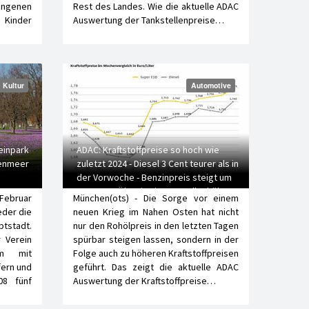
angenen
Rest des Landes. Wie die aktuelle ADAC
Kinder
Auswertung der Tankstellenpreise…
Kultur
Automotive
einpark
ADAC: Kraftstoffpreise so hoch wie
tenmeer
zuletzt 2024 - Diesel 3 Cent teurer als in
der Vorwoche - Benzinpreis steigt um
1,8 Cent - Ölpreis vier US-Dollar höher
ebruar
München(ots) - Die Sorge vor einem
eder die
neuen Krieg im Nahen Osten hat nicht
tstadt.
nur den Rohölpreis in den letzten Tagen
r Verein
spürbar steigen lassen, sondern in der
am mit
Folge auch zu höheren Kraftstoffpreisen
fern und
geführt. Das zeigt die aktuelle ADAC
8 fünf
Auswertung der Kraftstoffpreise…