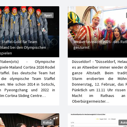
Sport
 Staffel-Gold für Team
Weiberfastnacht 2026 - das Rat
hland bei den Olympischen
gestürmt
spielen
a/Italien(ots) - Olympische
Düsseldorf - "Düsseldorf, Helau!
piele Mailand Cortina 2026 Rodel
es an Altweiber immer wieder d
taffel. Das deutsche Team hat
ganze Altstadt. Beim traditi
 die olympische Team Staffel
Sturm eroberten die Möh
en. Wie schon 2014 in Sotschi,
Donnerstag, 12. Februar, das 
in Pyeongchang und 2022 in
Pünktlich um 11.11 Uhr rissen
 Im Cortina Sliding Centre…
Macht im Rathaus an 
Oberbürgermeister…
Kultur
Auto