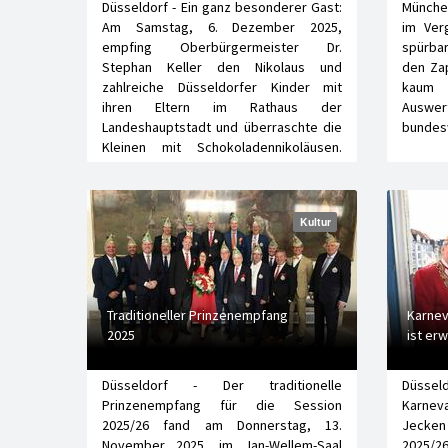
Düsseldorf - Ein ganz besonderer Gast:
München
Am Samstag, 6. Dezember 2025,
im Ver
empfing Oberbürgermeister Dr.
spürba
Stephan Keller den Nikolaus und
den Zap
zahlreiche Düsseldorfer Kinder mit
kaum 
ihren Eltern im Rathaus der
Auswert
Landeshauptstadt und überraschte die
bundes
Kleinen mit Schokoladennikoläusen.
Der…
Kultur
Traditioneller Prinzenempfang
Karnev
2025
ist erw
Düsseldorf - Der traditionelle
Düsse
Prinzenempfang für die Session
Karne
2025/26 fand am Donnerstag, 13.
Jecken
November 2025, im Jan-Wellem-Saal
2025/26