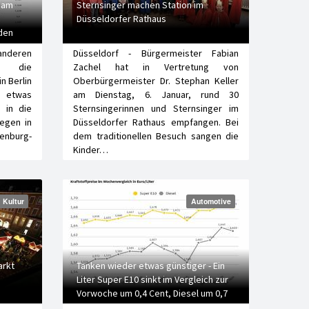
n am
Sternsinger machen Station im
Düsseldorfer Rathaus
den
 anderen
Düsseldorf - Bürgermeister Fabian
n die
Zachel hat in Vertretung von
n Berlin
Oberbürgermeister Dr. Stephan Keller
 etwas
am Dienstag, 6. Januar, rund 30
 in die
Sternsingerinnen und Sternsinger im
egen in
Düsseldorfer Rathaus empfangen. Bei
nburg-
dem traditionellen Besuch sangen die
Kinder…
Kultur
Automotive
arkt
Tanken wieder etwas günstiger - Ein
Liter Super E10 sinkt im Vergleich zur
Vorwoche um 0,4 Cent, Diesel um 0,7
Cent