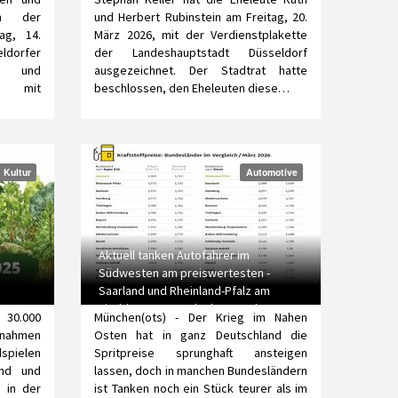
in der
und Herbert Rubinstein am Freitag, 20.
ag, 14.
März 2026, mit der Verdienstplakette
ldorfer
der Landeshauptstadt Düsseldorf
n und
ausgezeichnet. Der Stadtrat hatte
en mit
beschlossen, den Eheleuten diese…
Kultur
Automotive
Aktuell tanken Autofahrer im
Südwesten am preiswertesten -
Saarland und Rheinland-Pfalz am
niedrigsten, Brandenburg und Hessen
 30.000
München(ots) - Der Krieg im Nahen
am teuersten
nahmen
Osten hat in ganz Deutschland die
spielen
Spritpreise sprunghaft ansteigen
ind und
lassen, doch in manchen Bundesländern
e in der
ist Tanken noch ein Stück teurer als im