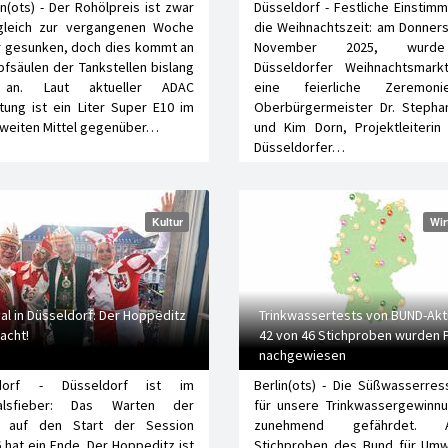
(ots) - Der Rohölpreis ist zwar
Düsseldorf - Festliche Einstim
gleich zur vergangenen Woche
die Weihnachtszeit: am Donners
r gesunken, doch dies kommt an
November 2025, wurd
fsäulen der Tankstellen bislang
Düsseldorfer Weihnachtsmark
an. Laut aktueller ADAC
eine feierliche Zeremon
ung ist ein Liter Super E10 im
Oberbürgermeister Dr. Stephan
weiten Mittel gegenüber…
und Kim Dorn, Projektleiterin
Düsseldorfer…
Kultur
Wir
al in Düsseldorf: Der Hoppeditz
Trinkwassertests von BUND-Akti
acht!
42 von 46 Stichproben wurden 
nachgewiesen
ldorf - Düsseldorf ist im
Berlin(ots) - Die Süßwasserre
valsfieber: Das Warten der
für unsere Trinkwassergewinnu
 auf den Start der Session
zunehmend gefährdet. Ak
 hat ein Ende. Der Hoppeditz ist
Stichproben des Bund für Umw