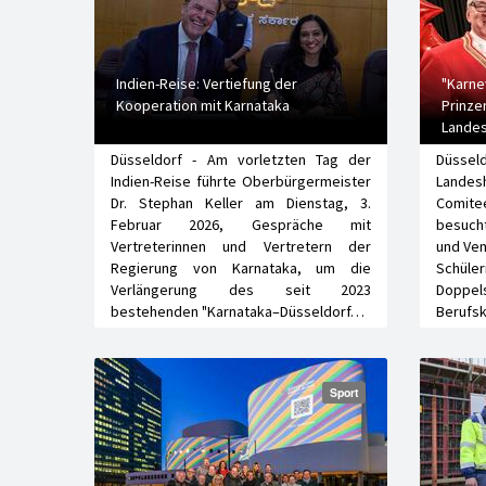
Indien-Reise: Vertiefung der
"Karne
Kooperation mit Karnataka
Prinze
Landes
Düsseldorf - Am vorletzten Tag der
Düsseld
Indien-Reise führte Oberbürgermeister
Landes
Dr. Stephan Keller am Dienstag, 3.
Comitee
Februar 2026, Gespräche mit
besuch
Vertreterinnen und Vertretern der
und Ven
Regierung von Karnataka, um die
Schül
Verlängerung des seit 2023
Doppe
bestehenden "Karnataka–Düsseldorf…
Berufs
Sport