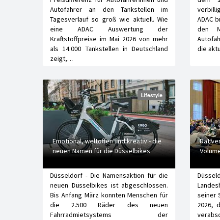
Autofahrer an den Tankstellen im
verbill
Tagesverlauf so groß wie aktuell. Wie
ADAC bi
eine ADAC Auswertung der
den M
Kraftstoffpreise im Mai 2026 von mehr
Autofa
als 14.000 Tankstellen in Deutschland
die ak
zeigt,…
Lifestyle
Emotional, weltoffen und kreativ - die
Rat ve
neuen Namen für die Düsselbikes
Volume
Düsseldorf - Die Namensaktion für die
Düss
neuen Düsselbikes ist abgeschlossen.
Landes
Bis Anfang März konnten Menschen für
seiner 
die 2.500 Räder des neuen
2026, 
Fahrradmietsystems der
verabs