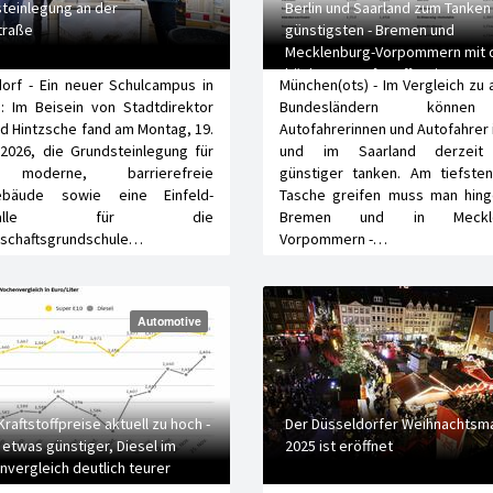
teinlegung an der
Berlin und Saarland zum Tanke
straße
günstigsten - Bremen und
Mecklenburg-Vorpommern mit 
höchsten Kraftstoffpreisen
orf - Ein neuer Schulcampus in
München(ots) - Im Vergleich zu
: Im Beisein von Stadtdirektor
Bundesländern könne
d Hintzsche fand am Montag, 19.
Autofahrerinnen und Autofahrer i
2026, die Grundsteinlegung für
und im Saarland derzeit
moderne, barrierefreie
günstiger tanken. Am tiefsten
ebäude sowie eine Einfeld-
Tasche greifen muss man hing
rthalle für die
Bremen und in Meckle
schaftsgrundschule…
Vorpommern -…
Automotive
raftstoffpreise aktuell zu hoch -
Der Düsseldorfer Weihnachtsm
 etwas günstiger, Diesel im
2025 ist eröffnet
vergleich deutlich teurer