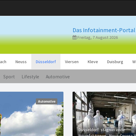
Das Infotainment-Portal 
Freitag, 7 August 2026
ach
Neuss
Düsseldorf
Viersen
Kleve
Duisburg
W
Sport
Lifestyle
Automotive
Automotive
Düsseldorf: stagnierende
Neuinfektionen - Neue Corona-V