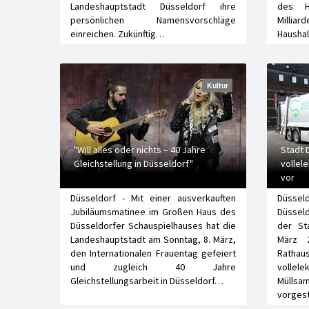
Landeshauptstadt Düsseldorf ihre
des H
persönlichen Namensvorschläge
Milli
einreichen. Zukünftig…
Hausha
Kultur
"Will alles oder nichts – 40 Jahre
Stadt 
Gleichstellung in Düsseldorf"
vollel
vor
Düsseldorf - Mit einer ausverkauften
Düssel
Jubiläumsmatinee im Großen Haus des
Düssel
Düsseldorfer Schauspielhauses hat die
der St
Landeshauptstadt am Sonntag, 8. März,
März 
den Internationalen Frauentag gefeiert
Rath
und zugleich 40 Jahre
voll
Gleichstellungsarbeit in Düsseldorf…
Müllsam
vorgest