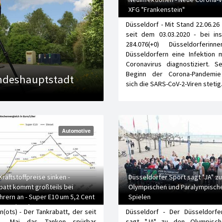
XFG "Frankenstein"
Düsseldorf - Mit Stand 22.06.26
seit dem 03.03.2020 - bei in
284.076(+0) Düsseldorferin
Düsseldorfern eine Infektion 
Coronavirus diagnostiziert. S
Beginn der Corona-Pandemi
andeshauptstadt
sich die SARS-CoV-2-Viren steti
Automotive
Kraftstoffpreise sinken -
Düsseldorfer Sport sagt "JA" zu
batt kommt großteils bei
Olympischen und Paralympisch
hrern an - Super E10 um 5,2 Cent
Spielen
ger, Diesel um 11,2 Cent
(ots) - Der Tankrabatt, der seit
Düsseldorf - Der Düsseldorfe
. Mai das Tanken spürbar
sagt "JA" zu den Olympisc