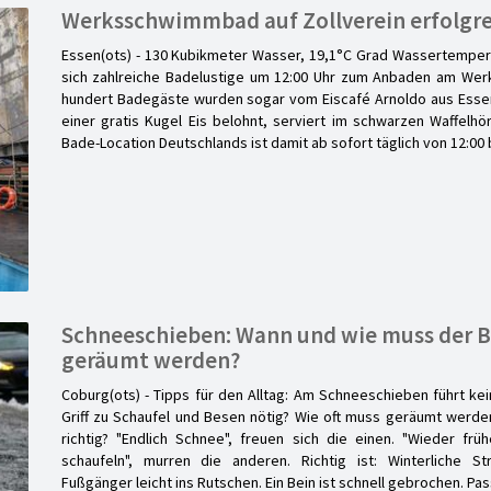
Werksschwimmbad auf Zollverein erfolgre
Essen(ots) - 130 Kubikmeter Wasser, 19,1°C Grad Wassertemperat
sich zahlreiche Badelustige um 12:00 Uhr zum Anbaden am We
hundert Badegäste wurden sogar vom Eiscafé Arnoldo aus Esse
einer gratis Kugel Eis belohnt, serviert im schwarzen Waffelhö
Bade-Location Deutschlands ist damit ab sofort täglich von 12:00 
Schneeschieben: Wann und wie muss der B
geräumt werden?
Coburg(ots) - Tipps für den Alltag: Am Schneeschieben führt ke
Griff zu Schaufel und Besen nötig? Wie oft muss geräumt werde
richtig? "Endlich Schnee", freuen sich die einen. "Wieder fr
schaufeln", murren die anderen. Richtig ist: Winterliche St
Fußgänger leicht ins Rutschen. Ein Bein ist schnell gebrochen. Pa