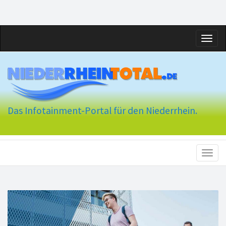
Toggl
naviga
Das Infotainment-Portal für den Niederrhein.
Toggl
naviga