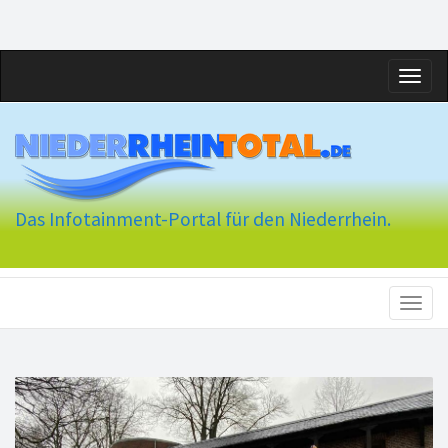
Toggl
naviga
Das Infotainment-Portal für den Niederrhein.
Toggl
naviga