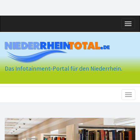
Toggl
naviga
Das Infotainment-Portal für den Niederrhein.
Toggl
naviga