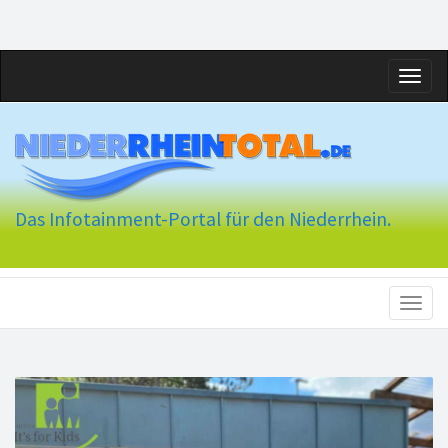
Toggl
naviga
Das Infotainment-Portal für den Niederrhein.
Toggl
naviga