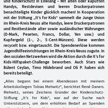
und Kinderschutz in Einklang – Mit alten oder kaputten
Handys, Restdevisen und leeren Druckerpatronen
benachteiligte Kinder glücklich machen! In Kooperation
mit der Stiftung „It’s for Kids“ sammelt die Junge Union
im Rhein-Kreis Neuss alte Handys, leere Druckerpatronen
und Restbestände alter sowie ausländischer Währungen
(D-Mark, Peseten, Francs, Dollar, Yen usw.) und
Kupfergeld (1-, 2-, 5-Cent-Münzen). Diese werden
recycelt bzw. eingetauscht. Die Spendenerlöse kommen
Jugendhilfeeinrichtungen im Rhein-Kreis Neuss zugute. In
den sozialen Netzwerken wird die Aktion durch die It’s for
Kids-Hilfspaket-Challenge beworben. Auch Stars wie
Bülent Ceylan, Timo Hildebrand und Oli P. haben sich
bereits beteiligt.
„Alles begann bei einem Abendessen mit meinem
Arbeitskollegen Tobias Mehwitz“, berichtet René Daners.
Mehwitz, seines Zeichens Gründer der Kinderschutz-
Stiftung „It’s for Kids“, war auf der Suche nach
Unterstützern, um dem erhöhten Bedarf an Spenden