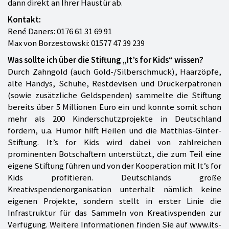
dann direkt an Ihrer Haustür ab.
Kontakt:
René Daners: 0176 61 31 69 91
Max von Borzestowski: 01577 47 39 239
Was sollte ich über die Stiftung „It’s for Kids“ wissen?
Durch Zahngold (auch Gold-/Silberschmuck), Haarzöpfe,
alte Handys, Schuhe, Restdevisen und Druckerpatronen
(sowie zusätzliche Geldspenden) sammelte die Stiftung
bereits über 5 Millionen Euro ein und konnte somit schon
mehr als 200 Kinderschutzprojekte in Deutschland
fördern, u.a. Humor hilft Heilen und die Matthias-Ginter-
Stiftung. It’s for Kids wird dabei von zahlreichen
prominenten Botschaftern unterstützt, die zum Teil eine
eigene Stiftung führen und von der Kooperation mit It’s for
Kids profitieren. Deutschlands große
Kreativspendenorganisation unterhält nämlich keine
eigenen Projekte, sondern stellt in erster Linie die
Infrastruktur für das Sammeln von Kreativspenden zur
Verfügung. Weitere Informationen finden Sie auf www.its-