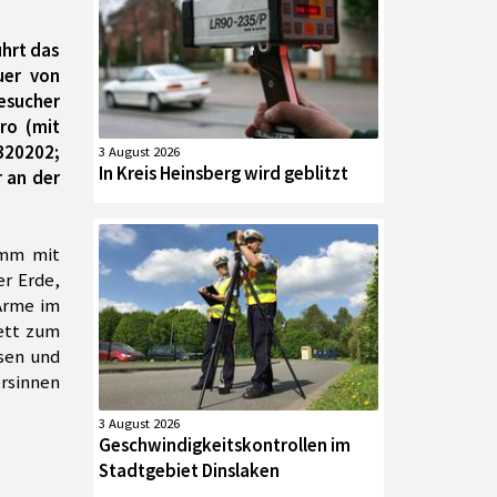
ührt das
uer von
Besucher
ro (mit
320202;
3 August 2026
In Kreis Heinsberg wird geblitzt
 an der
imm mit
er Erde,
 Arme im
Bett zum
sen und
ersinnen
3 August 2026
Geschwindigkeitskontrollen im
Stadtgebiet Dinslaken