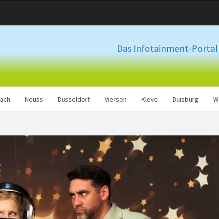
Das Infotainment-Portal 
ach
Neuss
Düsseldorf
Viersen
Kleve
Duisburg
W