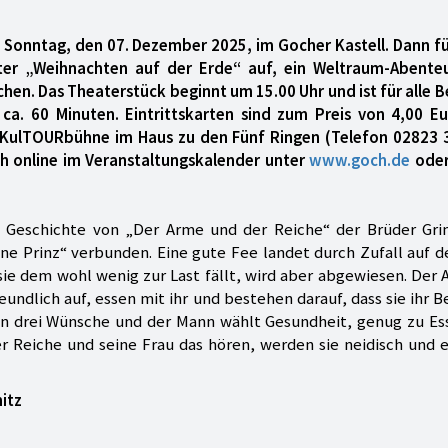
m Sonntag, den 07. Dezember 2025, im Gocher Kastell. Dann f
ter „Weihnachten auf der Erde“ auf, ein Weltraum-Abente
hen. Das Theaterstück beginnt um 15.00 Uhr und ist für alle 
 ca. 60 Minuten. Eintrittskarten sind zum Preis von 4,00 Eu
r KulTOURbühne im Haus zu den Fünf Ringen (Telefon 02823 
uch online im Veranstaltungskalender unter
www.goch.de
oder
e Geschichte von „Der Arme und der Reiche“ der Brüder Gr
e Prinz“ verbunden. Eine gute Fee landet durch Zufall auf d
sie dem wohl wenig zur Last fällt, wird aber abgewiesen. Der
ndlich auf, essen mit ihr und bestehen darauf, dass sie ihr 
n drei Wünsche und der Mann wählt Gesundheit, genug zu Es
 Reiche und seine Frau das hören, werden sie neidisch und 
itz