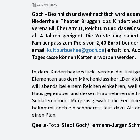
24 Nov 2025
Goch - Besinnlich und weihnachtlich wird es a
Niederrhein Theater Brüggen das Kinderthea
Verena Bill über Armut, Reichtum und das Wünsc
ab 4 Jahren geeignet. Die Vorstellung dauert
Familienpass zum Preis von 2,40 Euro) bei de
email:
kultourbuehne@goch.de
) erhältlich. A
Tageskasse können Karten erworben werden.
In dem Kindertheaterstück werden die lustig
Elementen aus dem Märchenklassiker „Der klein
will abends bei einem Reichen einkehren, weil 
Haus gegenüber und dessen Frau nehmen sie freu
Schlafen nimmt. Morgens gewährt die Fee ihne
bekommt noch ein schöneres Haus dazu. Als der
einen Plan.
Quelle-Foto: Stadt Goch/Hermann-Jürgen Schm