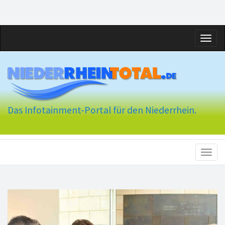
Toggl
naviga
Das Infotainment-Portal für den Niederrhein.
Toggl
naviga