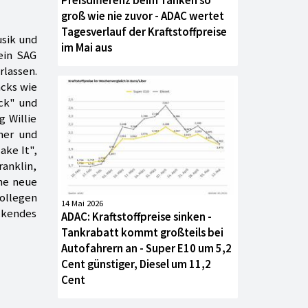
Preisdifferenz beim Tanken so
groß wie nie zuvor - ADAC wertet
Tagesverlauf der Kraftstoffpreise
usik und
im Mai aus
ein SAG
rlassen.
acks wie
ack" und
g Willie
mer und
ake It",
ranklin,
ine neue
Kollegen
14 Mai 2026
ckendes
ADAC: Kraftstoffpreise sinken -
Tankrabatt kommt großteils bei
Autofahrern an - Super E10 um 5,2
Cent günstiger, Diesel um 11,2
Cent