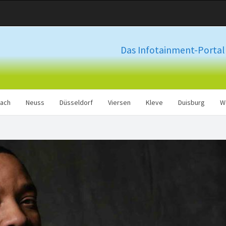
Das Infotainment-Portal 
ach
Neuss
Düsseldorf
Viersen
Kleve
Duisburg
W