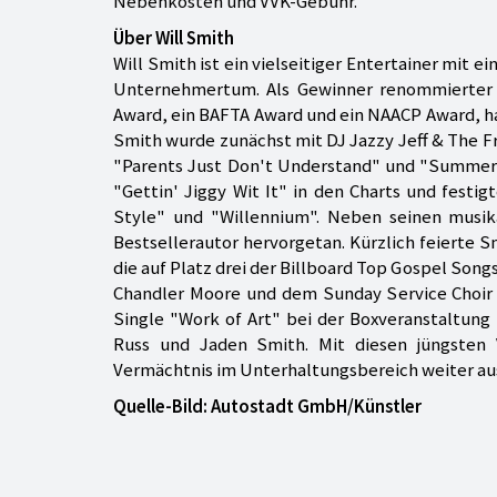
Nebenkosten und VVK-Gebühr.
Über Will Smith
Will Smith ist ein vielseitiger Entertainer mit
Unternehmertum. Als Gewinner renommierter 
Award, ein BAFTA Award und ein NAACP Award, hat
Smith wurde zunächst mit DJ Jazzy Jeff & The F
"Parents Just Don't Understand" und "Summerti
"Gettin' Jiggy Wit It" in den Charts und festig
Style" und "Willennium". Neben seinen musik
Bestsellerautor hervorgetan. Kürzlich feierte 
die auf Platz drei der Billboard Top Gospel Song
Chandler Moore und dem Sunday Service Choir ei
Single "Work of Art" bei der Boxveranstaltung
Russ und Jaden Smith. Mit diesen jüngsten 
Vermächtnis im Unterhaltungsbereich weiter au
Quelle-Bild: Autostadt GmbH/Künstler