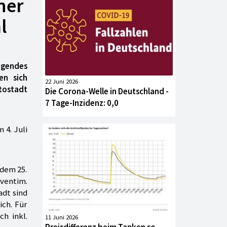
ner
l
egendes
en sich
22 Juni 2026
utostadt
Die Corona-Welle in Deutschland -
7 Tage-Inzidenz: 0,0
 4. Juli
 dem 25.
Eventim.
adt sind
ich. Für
ch inkl.
11 Juni 2026