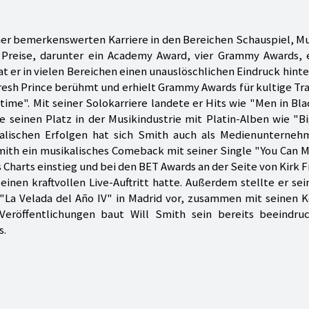
 einer bemerkenswerten Karriere in den Bereichen Schauspiel, M
Preise, darunter ein Academy Award, vier Grammy Awards, 
 er in vielen Bereichen einen unauslöschlichen Eindruck hinte
resh Prince berühmt und erhielt Grammy Awards für kultige Tr
me". Mit seiner Solokarriere landete er Hits wie "Men in Bl
te seinen Platz in der Musikindustrie mit Platin-Alben wie "Bi
alischen Erfolgen hat sich Smith auch als Medienunterneh
Smith ein musikalisches Comeback mit seiner Single "You Can M
s Charts einstieg und bei den BET Awards an der Seite von Kirk F
nen kraftvollen Live-Auftritt hatte. Außerdem stellte er se
 "La Velada del Año IV" in Madrid vor, zusammen mit seinen 
Veröffentlichungen baut Will Smith sein bereits beeindru
s.