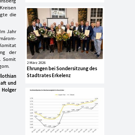
einsberg
 Kreisen
lgte die
Im Jahr
Komárom-
Komitat
ng der
. Somit
2 März 2026
rgom.
Ehrungen bei Sondersitzung des
Stadtrates Erkelenz
dlothian
haft und
, Holger