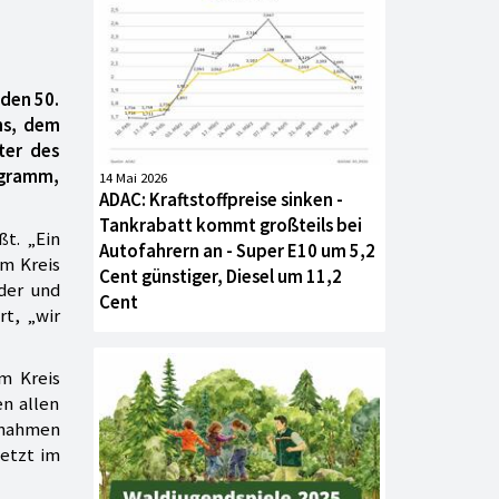
 den 50.
ns, dem
ter des
ogramm,
14 Mai 2026
ADAC: Kraftstoffpreise sinken -
Tankrabatt kommt großteils bei
ßt. „Ein
Autofahrern an - Super E10 um 5,2
um Kreis
Cent günstiger, Diesel um 11,2
der und
Cent
t, „wir
m Kreis
en allen
ßnahmen
etzt im