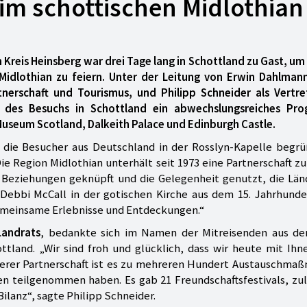
im schottischen Midlothian
 Kreis Heinsberg war drei Tage lang in Schottland zu Gast, um
 Midlothian zu feiern. Unter der Leitung von Erwin Dahlman
tnerschaft und Tourismus, und Philipp Schneider als Vertre
 des Besuchs in Schottland ein abwechslungsreiches Pr
Museum Scotland, Dalkeith Palace und Edinburgh Castle.
e die Besucher aus Deutschland in der Rosslyn-Kapelle begrü
e Region Midlothian unterhält seit 1973 eine Partnerschaft z
e Beziehungen geknüpft und die Gelegenheit genutzt, die Län
Debbi McCall in der gotischen Kirche aus dem 15. Jahrhunder
gemeinsame Erlebnisse und Entdeckungen.“
Landrats
, bedankte sich im Namen der Mitreisenden aus de
tland. „Wir sind froh und glücklich, dass wir heute mit Ihn
serer Partnerschaft ist es zu mehreren Hundert Austauschma
 teilgenommen haben. Es gab 21 Freundschaftsfestivals, zul
Bilanz“, sagte Philipp Schneider.