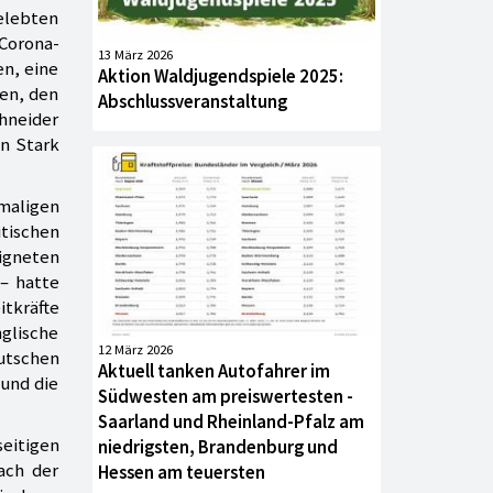
gelebten
 Corona-
13 März 2026
n, eine
Aktion Waldjugendspiele 2025:
en, den
Abschlussveranstaltung
chneider
in Stark
amaligen
itischen
eigneten
 – hatte
itkräfte
glische
12 März 2026
utschen
Aktuell tanken Autofahrer im
und die
Südwesten am preiswertesten -
Saarland und Rheinland-Pfalz am
seitigen
niedrigsten, Brandenburg und
ach der
Hessen am teuersten