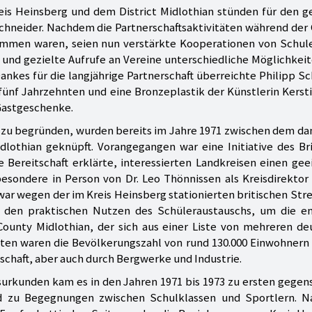
eis Heinsberg und dem District Midlothian stünden für den 
Schneider. Nachdem die Partnerschaftsaktivitäten während der
mmen waren, seien nun verstärkte Kooperationen von Schule
nd gezielte Aufrufe an Vereine unterschiedliche Möglichkeit
ankes für die langjährige Partnerschaft überreichte Philipp S
ünf Jahrzehnten und eine Bronzeplastik der Künstlerin Kerst
Gastgeschenke.
t zu begründen, wurden bereits im Jahre 1971 zwischen dem d
lothian geknüpft. Vorangegangen war eine Initiative des Br
e Bereitschaft erklärte, interessierten Landkreisen einen ge
esondere in Person von Dr. Leo Thönnissen als Kreisdirektor
 war wegen der im Kreis Heinsberg stationierten britischen Stre
 den praktischen Nutzen des Schüleraustauschs, um die en
County Midlothian, der sich aus einer Liste von mehreren de
ten waren die Bevölkerungszahl von rund 130.000 Einwohnern 
tschaft, aber auch durch Bergwerke und Industrie.
urkunden kam es in den Jahren 1971 bis 1973 zu ersten gegen
d zu Begegnungen zwischen Schulklassen und Sportlern. N