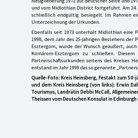
Neugliederung 1972 auf deutscher Seite und 197
und vom Midlothian District fortgeführt. Am 24
schließlich endgültig besiegelt. Im Rahmen ei
Unterzeichnung der Urkunden.
Ebenfalls seit 1973 unterhält Midlothian ein
1998, dem Jahr des 25-jährigen Bestehens der 
Esztergom, wurde der Wunsch geäußert, auch 
Komárom-Esztergom zu schließen. Diesem
Partnerschaftsurkunden seitens des Kreises 
entstand im Jahr 1999 das so genannte „Partner
Quelle-Foto: Kreis Heinsberg, Festakt zum 50-j
und dem Kreis Heinsberg (von links): Erwin Da
Tourismus, Landrätin Debbi McCall, Allgemeiner
Theissen vom Deutschen Konsulat in Edinburgh 