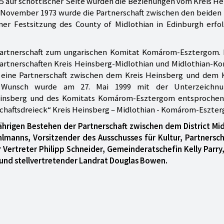
5 auf schottischer Seite wurden die Beziehungen vom Kreis H
. November 1973 wurde die Partnerschaft zwischen den beiden
ner Festsitzung des County of Midlothian in Edinburgh erfo
e Partnerschaft zum ungarischen Komitat Komárom-Esztergom. 
Partnerschaften Kreis Heinsberg-Midlothian und Midlothian-
eine Partnerschaft zwischen dem Kreis Heinsberg und dem 
 Wunsch wurde am 27. Mai 1999 mit der Unterzeichnu
Heinsberg und des Komitats Komárom-Esztergom entsprochen
schaftsdreieck“ Kreis Heinsberg – Midlothian - Komárom-Eszte
ährigen Bestehen der Partnerschaft zwischen dem District Mi
hlmanns, Vorsitzender des Ausschusses für Kultur, Partnersc
 Vertreter Philipp Schneider, Gemeinderatschefin Kelly Parry
und stellvertretender Landrat Douglas Bowen.