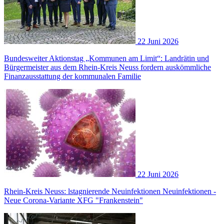
22 Juni 2026
Bundesweiter Aktionstag „Kommunen am Limit“: Landrätin und
Bürgermeister aus dem Rhein-Kreis Neuss fordern auskömmliche
Finanzausstattung der kommunalen Familie
22 Juni 2026
Rhein-Kreis Neuss: lstagnierende Neuinfektionen Neuinfektionen -
Neue Corona-Variante XFG "Frankenstein"