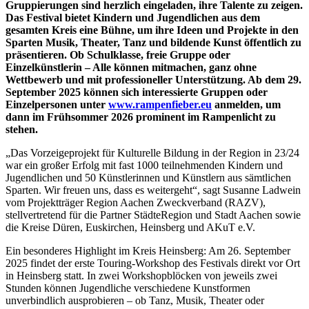
Gruppierungen sind herzlich eingeladen, ihre Talente zu zeigen.
Das Festival bietet Kindern und Jugendlichen aus dem
gesamten Kreis eine Bühne, um ihre Ideen und Projekte in den
Sparten Musik, Theater, Tanz und bildende Kunst öffentlich zu
präsentieren. Ob Schulklasse, freie Gruppe oder
Einzelkünstlerin – Alle können mitmachen, ganz ohne
Wettbewerb und mit professioneller Unterstützung. Ab dem 29.
September 2025 können sich interessierte Gruppen oder
Einzelpersonen unter
www.rampenfieber.eu
anmelden, um
dann im Frühsommer 2026 prominent im Rampenlicht zu
stehen.
„Das Vorzeigeprojekt für Kulturelle Bildung in der Region in 23/24
war ein großer Erfolg mit fast 1000 teilnehmenden Kindern und
Jugendlichen und 50 Künstlerinnen und Künstlern aus sämtlichen
Sparten. Wir freuen uns, dass es weitergeht“, sagt Susanne Ladwein
vom Projektträger Region Aachen Zweckverband (RAZV),
stellvertretend für die Partner StädteRegion und Stadt Aachen sowie
die Kreise Düren, Euskirchen, Heinsberg und AKuT e.V.
Ein besonderes Highlight im Kreis Heinsberg: Am 26. September
2025 findet der erste Touring-Workshop des Festivals direkt vor Ort
in Heinsberg statt. In zwei Workshopblöcken von jeweils zwei
Stunden können Jugendliche verschiedene Kunstformen
unverbindlich ausprobieren – ob Tanz, Musik, Theater oder